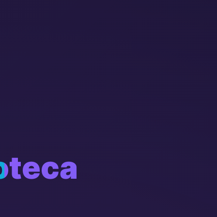
Instalar
ioteca