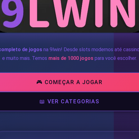
completo de jogos
na 9lwin! Desde slots modernos até cassino 
e muito mais. Temos
mais de 1000 jogos
para você escolher.
🎮 COMEÇAR A JOGAR
📖 VER CATEGORIAS