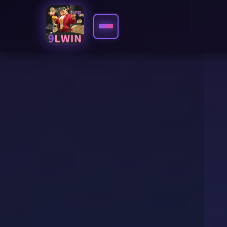
🎰 JOGOS
Slot
Cassino
Fortune
Jogos