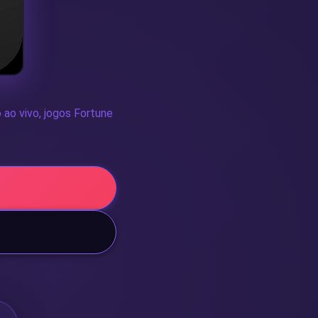
ao vivo, jogos Fortune